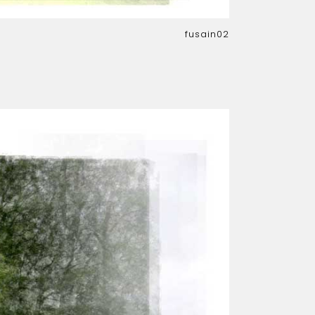
fusain02