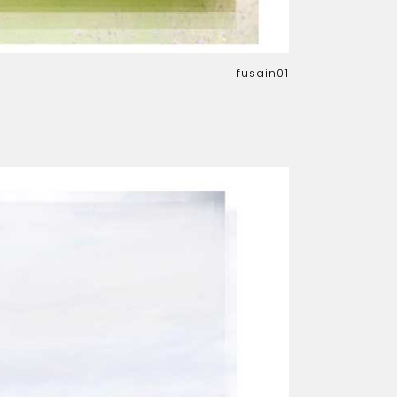
fusain01